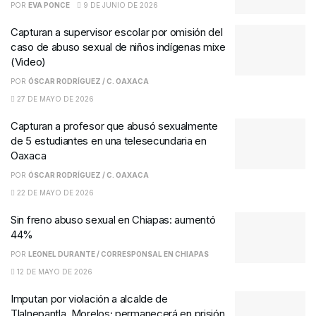
POR
EVA PONCE
9 DE JUNIO DE 2026
Capturan a supervisor escolar por omisión del
caso de abuso sexual de niños indígenas mixe
(Video)
POR
ÓSCAR RODRÍGUEZ / C. OAXACA
27 DE MAYO DE 2026
Capturan a profesor que abusó sexualmente
de 5 estudiantes en una telesecundaria en
Oaxaca
POR
ÓSCAR RODRÍGUEZ / C. OAXACA
22 DE MAYO DE 2026
Sin freno abuso sexual en Chiapas: aumentó
44%
POR
LEONEL DURANTE / CORRESPONSAL EN CHIAPAS
12 DE MAYO DE 2026
Imputan por violación a alcalde de
Tlalnepantla, Morelos; permanecerá en prisión