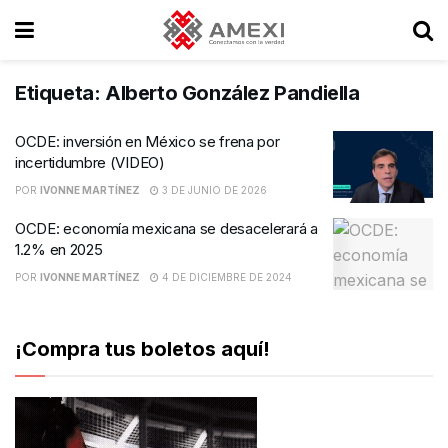
Etiqueta:
Alberto González Pandiella
OCDE: inversión en México se frena por
incertidumbre (VIDEO)
POR
IVONNE MARTÍNEZ
3 DE JUNIO DE 2026
OCDE: economía mexicana se desacelerará a
1.2% en 2025
POR
IVONNE MARTÍNEZ
4 DE DICIEMBRE DE 2024
¡Compra tus boletos aquí!