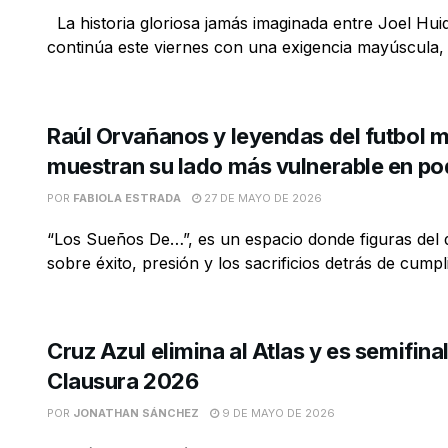
La historia gloriosa jamás imaginada entre Joel Hui
continúa este viernes con una exigencia mayúscula, 
Raúl Orvañanos y leyendas del futbol 
muestran su lado más vulnerable en po
POR
FABIOLA ESTRADA
27 DE MAYO DE 2026
“Los Sueños De…”, es un espacio donde figuras del 
sobre éxito, presión y los sacrificios detrás de cumplir
Cruz Azul elimina al Atlas y es semifinal
Clausura 2026
POR
JONATHAN SÁNCHEZ
9 DE MAYO DE 2026