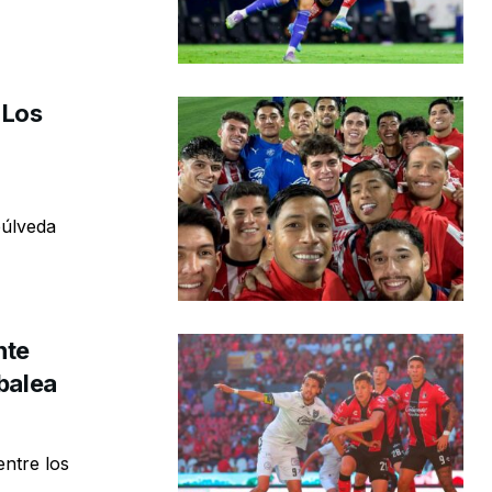
 Los
púlveda
nte
mbalea
entre los