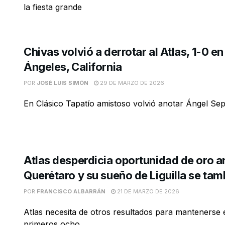
la fiesta grande
Chivas volvió a derrotar al Atlas, 1-0 en
Ángeles, California
POR
JOSÉ LUIS SIMÓN
29 DE MARZO DE 2026
En Clásico Tapatío amistoso volvió anotar Ángel Se
Atlas desperdicia oportunidad de oro a
Querétaro y su sueño de Liguilla se ta
POR
FRANCISCO ALBARRÁN
21 DE MARZO DE 2026
Atlas necesita de otros resultados para mantenerse 
primeros ocho