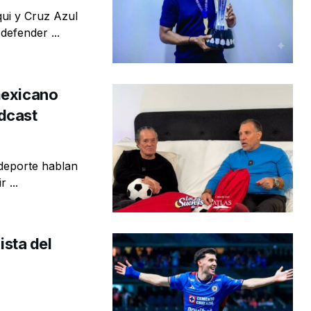
qui y Cruz Azul
defender ...
mexicano
dcast
deporte hablan
 ...
ista del