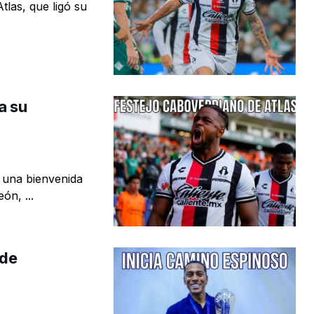
Atlas, que ligó su
a su
 una bienvenida
ón, ...
 de