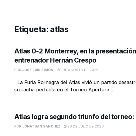
Etiqueta:
atlas
Atlas 0-2 Monterrey, en la presentació
entrenador Hernán Crespo
POR
JOSÉ LUIS SIMÓN
1 DE AGOSTO DE 2026
La Furia Rojinegra del Atlas vivió un partido desast
su racha perfecta en el Torneo Apertura ...
Atlas logra segundo triunfo del torneo:
POR
JONATHAN SÁNCHEZ
26 DE JULIO DE 2026