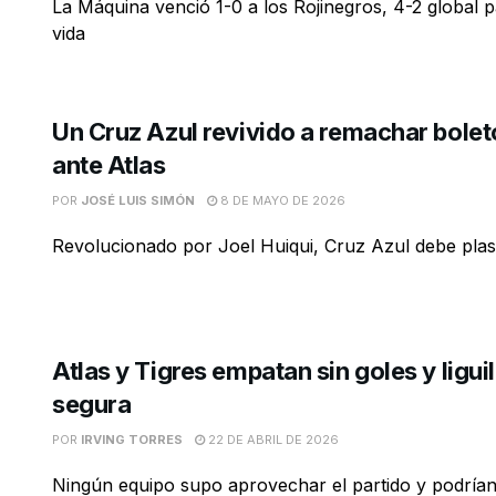
La Máquina venció 1-0 a los Rojinegros, 4-2 global 
vida
Un Cruz Azul revivido a remachar bolet
ante Atlas
POR
JOSÉ LUIS SIMÓN
8 DE MAYO DE 2026
Revolucionado por Joel Huiqui, Cruz Azul debe pla
Atlas y Tigres empatan sin goles y liguil
segura
POR
IRVING TORRES
22 DE ABRIL DE 2026
Ningún equipo supo aprovechar el partido y podrían