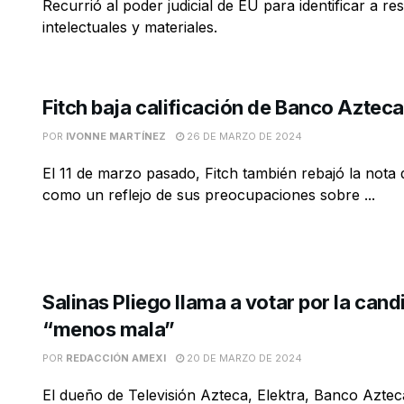
Recurrió al poder judicial de EU para identificar a r
intelectuales y materiales.
Fitch baja calificación de Banco Azteca
POR
IVONNE MARTÍNEZ
26 DE MARZO DE 2024
El 11 de marzo pasado, Fitch también rebajó la nota 
como un reflejo de sus preocupaciones sobre ...
Salinas Pliego llama a votar por la cand
“menos mala”
POR
REDACCIÓN AMEXI
20 DE MARZO DE 2024
El dueño de Televisión Azteca, Elektra, Banco Azteca