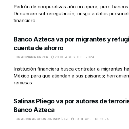
Padrón de cooperativas aún no opera, pero bancos 
Denuncian sobreregulación, riesgo a datos personal
financiero.
Banco Azteca va por migrantes y refug
cuenta de ahorro
POR
ADRIANA URREA
29 DE AGOSTO DE 2024
Institución financiera busca contratar a migrantes ha
México para que atiendan a sus paisanos; herramient
remesas
Salinas Pliego va por autores de terror
Banco Azteca
POR
ALINA ARCHUNDIA RAMÍREZ
30 DE ABRIL DE 2024