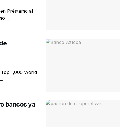
 en Préstamo al
o ...
 de
g Top 1,000 World
..
ro bancos ya