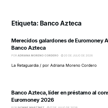
Etiqueta:
Banco Azteca
Merecidos galardones de Euromoney 
Banco Azteca
POR
ADRIANA MORENO CORDERO
20 DE JULIO DE 2026
La Retaguardia / por Adriana Moreno Cordero
Banco Azteca, líder en préstamo al co
Euromoney 2026
POR
IVONNE MARTÍNEZ
17 DE JULIO DE 2026