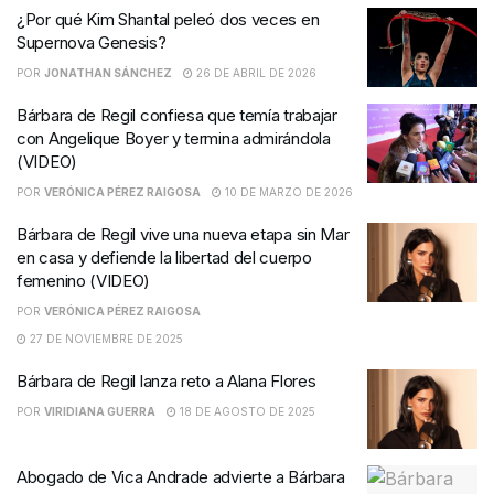
¿Por qué Kim Shantal peleó dos veces en
Supernova Genesis?
POR
JONATHAN SÁNCHEZ
26 DE ABRIL DE 2026
Bárbara de Regil confiesa que temía trabajar
con Angelique Boyer y termina admirándola
(VIDEO)
POR
VERÓNICA PÉREZ RAIGOSA
10 DE MARZO DE 2026
Bárbara de Regil vive una nueva etapa sin Mar
en casa y defiende la libertad del cuerpo
femenino (VIDEO)
POR
VERÓNICA PÉREZ RAIGOSA
27 DE NOVIEMBRE DE 2025
Bárbara de Regil lanza reto a Alana Flores
POR
VIRIDIANA GUERRA
18 DE AGOSTO DE 2025
Abogado de Vica Andrade advierte a Bárbara