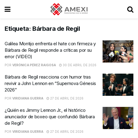
Etiqueta:
Bárbara de Regil
Galilea Montijo enfrenta el hate con firmeza y
Bárbara de Regil responde a críticas por su
error (VIDEO)
POR
VERÓNICA PÉREZ RAIGOSA
30 DE ABRIL DE 2026
Bárbara de Regil reacciona con humor tras
revivir a John Lennon en “Supernova Génesis
2026”
POR
VIRIDIANA GUERRA
27 DE ABRIL DE 2026
¿Quién es Jimmy Lennon Jr., el histórico
anunciador de boxeo que confundió Bárbara
de Regil?
POR
VIRIDIANA GUERRA
27 DE ABRIL DE 2026