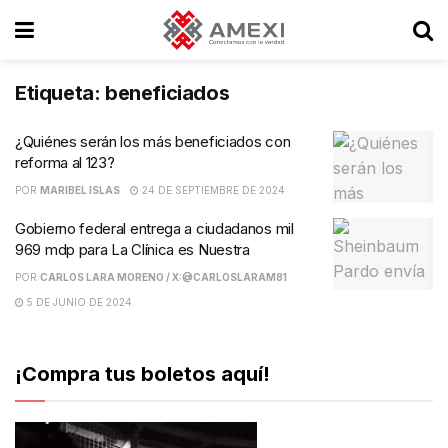
Etiqueta:
beneficiados
¿Quiénes serán los más beneficiados con
reforma al 123?
POR
MARIBEL ISLAS
24 DE SEPTIEMBRE DE 2024
Gobierno federal entrega a ciudadanos mil
969 mdp para La Clínica es Nuestra
POR
CARLOS LARA MORENO / X:@CARLOSLARAM81
5 DE JUNIO DE 2024
¡Compra tus boletos aquí!