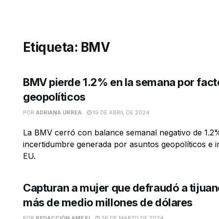
Etiqueta:
BMV
BMV pierde 1.2% en la semana por fact
geopolíticos
POR
ADRIANA URREA
19 DE ABRIL DE 2024
La BMV cerró con balance semanal negativo de 1.2%
incertidumbre generada por asuntos geopolíticos e i
EU.
Capturan a mujer que defraudó a tijua
más de medio millones de dólares
POR
REDACCIÓN AMEXI
26 DE MARZO DE 2024