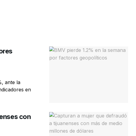
ores
, ante la
ndicadores en
nenses con