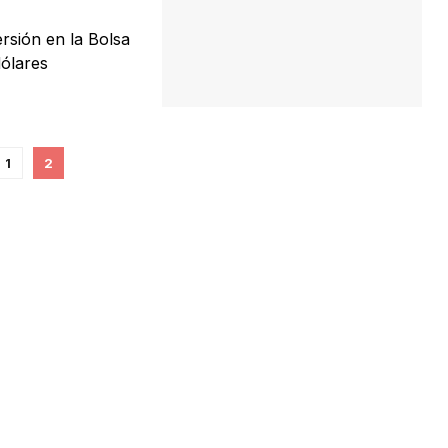
rsión en la Bolsa
dólares
1
2