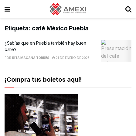
Etiqueta:
café México Puebla
¿Sabías que en Puebla también hay buen
café?
POR
RITA MAGAÑA TORRES
21 DE ENERO DE 2025
¡Compra tus boletos aquí!