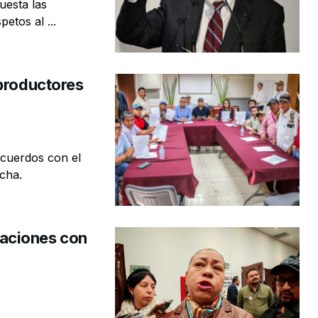
uesta las
etos al ...
 productores
cuerdos con el
echa.
aciones con