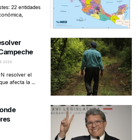
tes: 22 entidades
económica,
esolver
n Campeche
E 2026
N resolver el
e afecta la ...
ponde
res