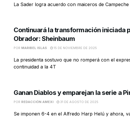
La Sader logra acuerdo con maiceros de Campeche
Continuará la transformación iniciada 
Obrador: Sheinbaum
POR
MARIBEL ISLAS
15 DE NOVIEMBRE DE 2025
La presidenta sostuvo que no romperá con el expres
continuidad a la 4T
Ganan Diablos y emparejan la serie a Pi
POR
REDACCIÓN AMEXI
31 DE AGOSTO DE 2025
Se imponen 6-4 en el Alfredo Harp Helú y ahora, 