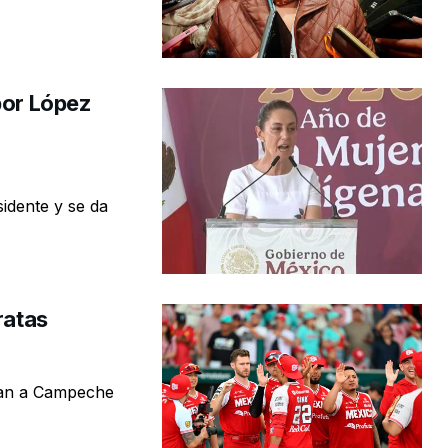
por López
idente y se da
ratas
van a Campeche