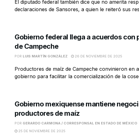
El diputado federal también dice que no amerita resp
declaraciones de Sansores, a quien le reiteró sus resp
Gobierno federal llega a acuerdos con
de Campeche
POR
LUIS MARTÍN GONZÁLEZ
26 DE NOVIEMBRE DE 2025
Productores de maíz de Campeche convinieron en a
gobierno para facilitar la comercialización de la cos
Gobierno mexiquense mantiene negoci
productores de maíz
POR
GERARDO CARMONA / CORRESPONSAL EN ESTADO DE MÉXICO
25 DE NOVIEMBRE DE 2025