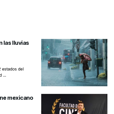
 las lluvias
2 estados del
 ...
cine mexicano