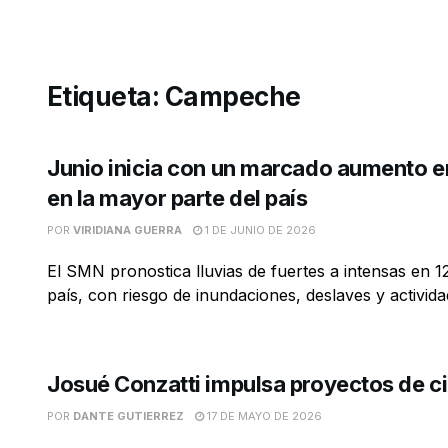
Etiqueta:
Campeche
Junio inicia con un marcado aumento en
en la mayor parte del país
POR
VIRIDIANA GUERRA
1 DE JUNIO DE 2026
El SMN pronostica lluvias de fuertes a intensas en 1
país, con riesgo de inundaciones, deslaves y actividad
Josué Conzatti impulsa proyectos de 
POR
DANTE GUTIERREZ
17 DE MAYO DE 2026