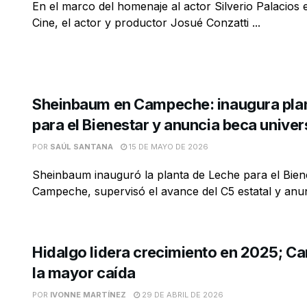
En el marco del homenaje al actor Silverio Palacios e
Cine, el actor y productor Josué Conzatti ...
Sheinbaum en Campeche: inaugura pla
para el Bienestar y anuncia beca univers
POR
SAÚL SANTANA
15 DE MAYO DE 2026
Sheinbaum inauguró la planta de Leche para el Bien
Campeche, supervisó el avance del C5 estatal y anunc
Hidalgo lidera crecimiento en 2025; 
la mayor caída
POR
IVONNE MARTÍNEZ
29 DE ABRIL DE 2026