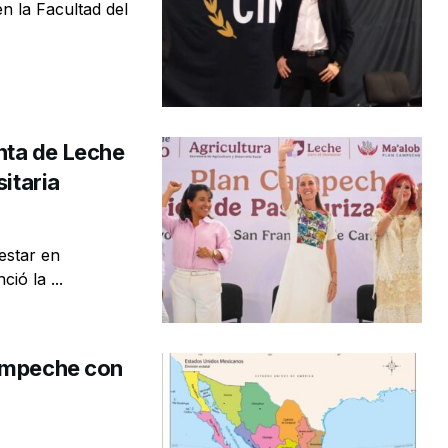
n la Facultad del
nta de Leche
itaria
estar en
ió la ...
Campeche con