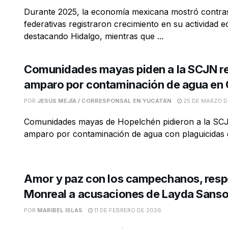
Durante 2025, la economía mexicana mostró contras
federativas registraron crecimiento en su actividad 
destacando Hidalgo, mientras que ...
Comunidades mayas piden a la SCJN r
amparo por contaminación de agua e
POR
JESÚS MEJÍA / CORRESPONSAL EN YUCATÁN
25 DE MARZO D
Comunidades mayas de Hopelchén pidieron a la SCJ
amparo por contaminación de agua con plaguicidas qu
Amor y paz con los campechanos, res
Monreal a acusaciones de Layda Sanso
POR
MARIBEL ISLAS
11 DE FEBRERO DE 2026