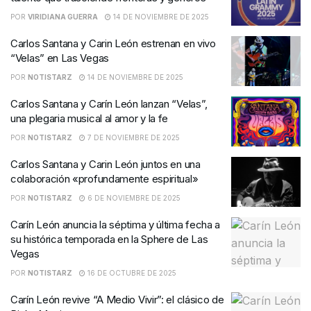
POR
VIRIDIANA GUERRA
14 DE NOVIEMBRE DE 2025
Carlos Santana y Carin León estrenan en vivo
“Velas” en Las Vegas
POR
NOTISTARZ
14 DE NOVIEMBRE DE 2025
Carlos Santana y Carín León lanzan “Velas”,
una plegaria musical al amor y la fe
POR
NOTISTARZ
7 DE NOVIEMBRE DE 2025
Carlos Santana y Carin León juntos en una
colaboración «profundamente espiritual»
POR
NOTISTARZ
6 DE NOVIEMBRE DE 2025
Carín León anuncia la séptima y última fecha a
su histórica temporada en la Sphere de Las
Vegas
POR
NOTISTARZ
16 DE OCTUBRE DE 2025
Carín León revive “A Medio Vivir”: el clásico de