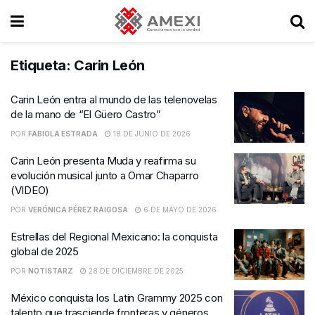
Etiqueta:
Carin León
Carin León entra al mundo de las telenovelas
de la mano de “El Güero Castro”
POR
FABIOLA ESTRADA
18 DE JUNIO DE 2026
Carin León presenta Muda y reafirma su
evolución musical junto a Omar Chaparro
(VIDEO)
POR
VERÓNICA PÉREZ RAIGOSA
6 DE MAYO DE 2026
Estrellas del Regional Mexicano: la conquista
global de 2025
POR
NOTISTARZ
28 DE DICIEMBRE DE 2025
México conquista los Latin Grammy 2025 con
talento que trasciende fronteras y géneros