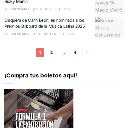
Ricky Martin
POR
NOTISTARZ
3 DE OCTUBRE DE 2025
Disquera de Carín León, es nominada a los
Premios Billboard de la Música Latina 2025
POR
NOTISTARZ
11 DE SEPTIEMBRE DE 2025
1
2
…
4
¡Compra tus boletos aquí!