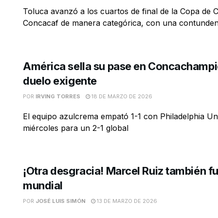
Toluca avanzó a los cuartos de final de la Copa de
Concacaf de manera categórica, con una contundent
América sella su pase en Concachampi
duelo exigente
POR
IRVING TORRES
18 DE MARZO DE 2026
El equipo azulcrema empató 1-1 con Philadelphia Un
miércoles para un 2-1 global
¡Otra desgracia! Marcel Ruiz también fu
mundial
POR
JOSÉ LUIS SIMÓN
13 DE MARZO DE 2026