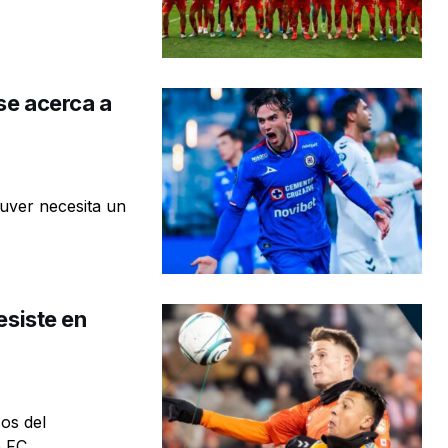
se acerca a
ouver necesita un
esiste en
os del
FC, ...