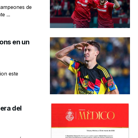
 Campeones de
e ...
ons en un
ion este
era del