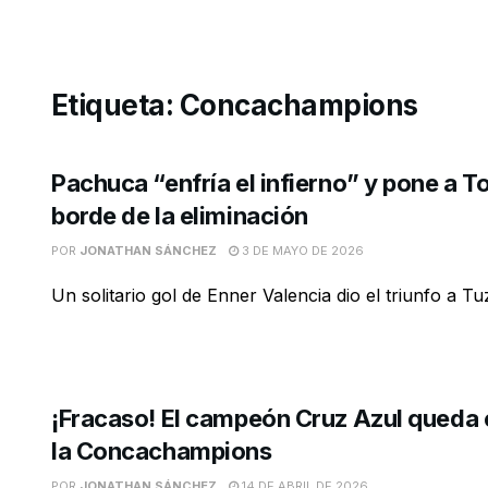
Etiqueta:
Concachampions
Pachuca “enfría el infierno” y pone a To
borde de la eliminación
POR
JONATHAN SÁNCHEZ
3 DE MAYO DE 2026
Un solitario gol de Enner Valencia dio el triunfo a T
¡Fracaso! El campeón Cruz Azul queda 
la Concachampions
POR
JONATHAN SÁNCHEZ
14 DE ABRIL DE 2026