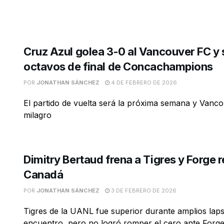
Cruz Azul golea 3-0 al Vancouver FC y 
octavos de final de Concachampions
POR
JONATHAN SÁNCHEZ
4 DE FEBRERO DE 2026
El partido de vuelta será la próxima semana y Vanc
milagro
Dimitry Bertaud frena a Tigres y Forge r
Canadá
POR
JONATHAN SÁNCHEZ
3 DE FEBRERO DE 2026
Tigres de la UANL fue superior durante amplios laps
encuentro, pero no logró romper el cero ante Forge 