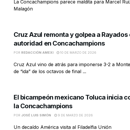
La Concachampions parece maldita para Marcel Ruiz
Malagón
Cruz Azul remonta y golpea a Rayados
autoridad en Concachampions
POR
REDACCIÓN AMEXI
10 DE MARZO DE 2026
Cruz Azul vino de atrás para imponerse 3-2 a Monte
de “ida” de los octavos de final ...
El bicampeón mexicano Toluca inicia c
la Concachampions
POR
JOSÉ LUIS SIMÓN
9 DE MARZO DE 2026
Un decaído América visita al Filadelfia Unión