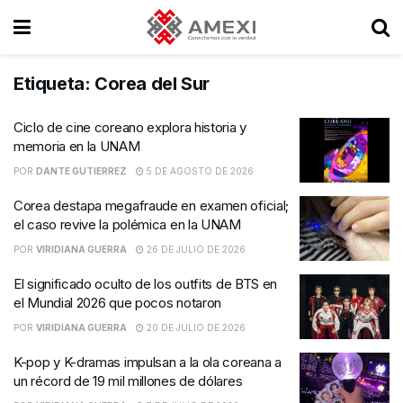
Etiqueta:
Corea del Sur
Ciclo de cine coreano explora historia y
memoria en la UNAM
POR
DANTE GUTIERREZ
5 DE AGOSTO DE 2026
Corea destapa megafraude en examen oficial;
el caso revive la polémica en la UNAM
POR
VIRIDIANA GUERRA
26 DE JULIO DE 2026
El significado oculto de los outfits de BTS en
el Mundial 2026 que pocos notaron
POR
VIRIDIANA GUERRA
20 DE JULIO DE 2026
K-pop y K-dramas impulsan a la ola coreana a
un récord de 19 mil millones de dólares