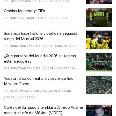
POR
VIRIDIANA GUERRA
7 DE JULIO DE 2026
Gracias Monterrey: FIFA
POR
JOSÉ LUIS SIMÓN
30 DE JUNIO DE 2026
Sudáfrica hace historia y califica a segunda
ronda del Mundial 2026
POR
JONATHAN SÁNCHEZ
24 DE JUNIO DE 2026
¿Qué partidos del Mundial 2026 se jugarán
este miércoles?
POR
JONATHAN SÁNCHEZ
23 DE JUNIO DE 2026
Yucatán vivió con euforia y paz el partido
México-Corea
POR
JESÚS MEJÍA / CORRESPONSAL EN YUCATÁN
19 DE JUNIO DE 2026
Corea del Sur puso a temblar a Alfredo Adame
pese al triunfo de México (VIDEO)