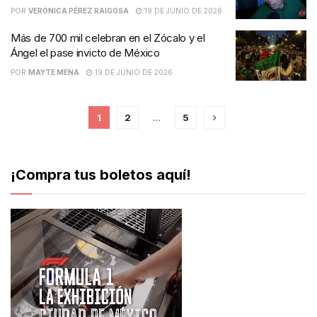
POR
VERÓNICA PÉREZ RAIGOSA
19 DE JUNIO DE 2026
Más de 700 mil celebran en el Zócalo y el
Ángel el pase invicto de México
POR
MAYTE MENA
19 DE JUNIO DE 2026
1
2
…
5
¡Compra tus boletos aquí!