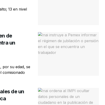
lto; 13 en nivel
men de
ntra un
 por su edad, se
el comisionado
nales de un
rca