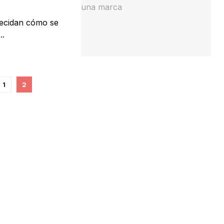
decidan cómo se
..
1
2