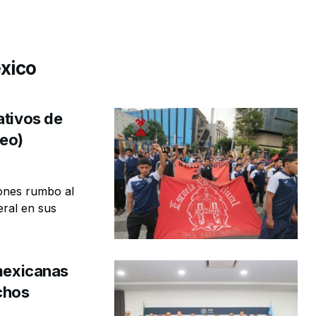
xico
ativos de
deo)
iones rumbo al
eral en sus
 mexicanas
chos