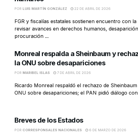
POR
LUIS MARTÍN GONZÁLEZ
22 DE ABRIL DE 2026
FGR y fiscalías estatales sostienen encuentro con l
revisar avances en derechos humanos, desaparición
procuración ...
Monreal respalda a Sheinbaum y recha
la ONU sobre desapariciones
POR
MARIBEL ISLAS
7 DE ABRIL DE 2026
Ricardo Monreal respaldó el rechazo de Sheinbaum a
ONU sobre desapariciones; el PAN pidió diálogo con e
Breves de los Estados
POR
CORRESPONSALES NACIONALES
6 DE MARZO DE 2026