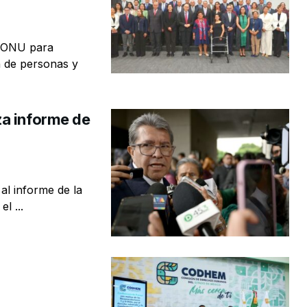
a ONU para
 de personas y
za informe de
l informe de la
l ...