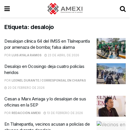
Etiqueta:
desalojo
Desalojan clínica 64 del IMSS en Tlalnepantla
por amenaza de bomba; falsa alarma
POR
LUIS AYALA RAMOS
23 DE ABRIL DE 2026
Desalojo en Ocosingo deja cuatro policías
heridos
POR
LEONEL DURANTE / CORRESPONSAL EN CHIAPAS
20 DE FEBRERO DE 2026
Cesan a Marx Arriaga y lo desalojan de sus
oficinas en la SEP
POR
REDACCIÓN AMEXI
13 DE FEBRERO DE 2026
En Tlalnepantla, vecinos acusan a policías de