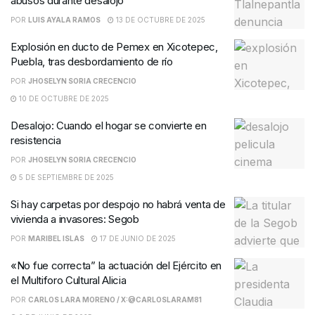
abusos durante desalojo
POR
LUIS AYALA RAMOS
13 DE OCTUBRE DE 2025
Explosión en ducto de Pemex en Xicotepec,
Puebla, tras desbordamiento de río
POR
JHOSELYN SORIA CRECENCIO
10 DE OCTUBRE DE 2025
Desalojo: Cuando el hogar se convierte en
resistencia
POR
JHOSELYN SORIA CRECENCIO
5 DE SEPTIEMBRE DE 2025
Si hay carpetas por despojo no habrá venta de
vivienda a invasores: Segob
POR
MARIBEL ISLAS
17 DE JUNIO DE 2025
«No fue correcta” la actuación del Ejército en
el Multiforo Cultural Alicia
POR
CARLOS LARA MORENO / X:@CARLOSLARAM81