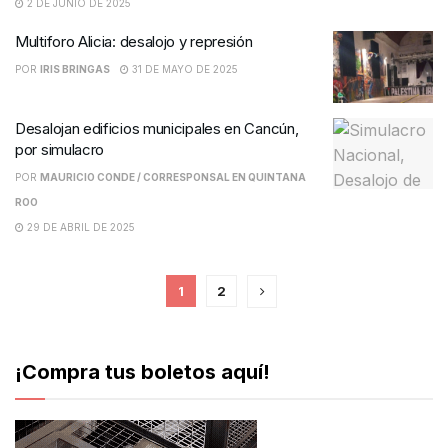
2 DE JUNIO DE 2025
Multiforo Alicia: desalojo y represión
POR
IRIS BRINGAS
31 DE MAYO DE 2025
Desalojan edificios municipales en Cancún,
por simulacro
POR
MAURICIO CONDE / CORRESPONSAL EN QUINTANA
ROO
29 DE ABRIL DE 2025
1
2
¡Compra tus boletos aquí!