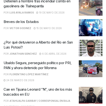
Detienen a hombre tras incendiar combi en
gasolinera de Tlalnepantla
POR
LUIS AYALA RAMOS
19 DE MAYO DE 2026
Breves de los Estados
POR
VICTOR GODINEZ
15 DE MAYO DE 2026
¿Por qué detuvieron a Alberto del Río en San
Luis Potosí?
POR
JONATHAN SÁNCHEZ
6 DE ABRIL DE 2026
Ubaldo Segura, perseguido político por PRI,
PAN y ahora detenido por Morena
POR
FLORENTINO LÓPEZ MARTÍNEZ
24 DE MARZO DE 2026
Cae en Tijuana Leonard “N”, uno de los más
buscados en EU
POR
ATAHUALPA GARIBAY / CORRESPONSAL EN BAJA