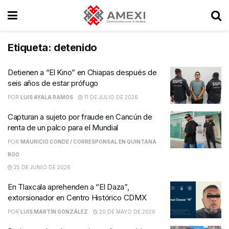
Etiqueta:
detenido
Detienen a “El Kino” en Chiapas después de
seis años de estar prófugo
POR
LUIS AYALA RAMOS
11 DE JULIO DE 2026
Capturan a sujeto por fraude en Cancún de
renta de un palco para el Mundial
POR
MAURICIO CONDE / CORRESPONSAL EN QUINTANA
ROO
25 DE JUNIO DE 2026
En Tlaxcala aprehenden a “El Daza”,
extorsionador en Centro Histórico CDMX
POR
LUIS MARTÍN GONZÁLEZ
20 DE MAYO DE 2026