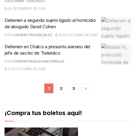
CALIFORNIA - SAN DIEGO
14 DE FEBRERO DE 2026
Detienen a segundo sujeto ligado al homicidio
de abogado David Cohen
POR
LUIS MARTÍN GONZÁLEZ
15 DE OCTUBRE DE 2025
Detienen en Chalco a presunto asesino del
jefe de sector de Tlatelolco
POR
CORRESPONSALES NACIONALES
4 DE OCTUBRE DE 2025
1
2
3
¡Compra tus boletos aquí!