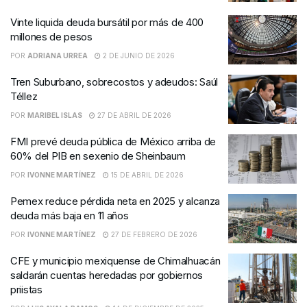
Vinte liquida deuda bursátil por más de 400
millones de pesos
POR
ADRIANA URREA
2 DE JUNIO DE 2026
Tren Suburbano, sobrecostos y adeudos: Saúl
Téllez
POR
MARIBEL ISLAS
27 DE ABRIL DE 2026
FMI prevé deuda pública de México arriba de
60% del PIB en sexenio de Sheinbaum
POR
IVONNE MARTÍNEZ
15 DE ABRIL DE 2026
Pemex reduce pérdida neta en 2025 y alcanza
deuda más baja en 11 años
POR
IVONNE MARTÍNEZ
27 DE FEBRERO DE 2026
CFE y municipio mexiquense de Chimalhuacán
saldarán cuentas heredadas por gobiernos
priistas