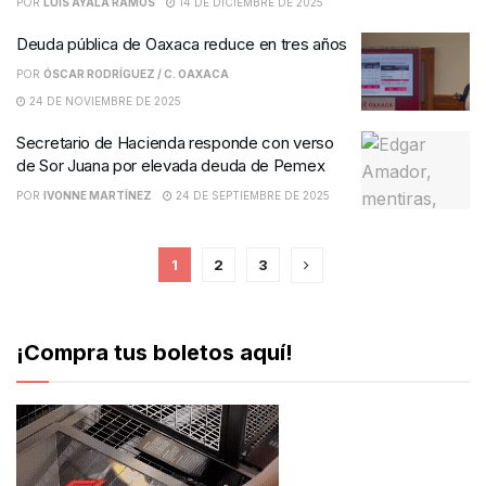
POR
LUIS AYALA RAMOS
14 DE DICIEMBRE DE 2025
Deuda pública de Oaxaca reduce en tres años
POR
ÓSCAR RODRÍGUEZ / C. OAXACA
24 DE NOVIEMBRE DE 2025
Secretario de Hacienda responde con verso
de Sor Juana por elevada deuda de Pemex
POR
IVONNE MARTÍNEZ
24 DE SEPTIEMBRE DE 2025
1
2
3
¡Compra tus boletos aquí!