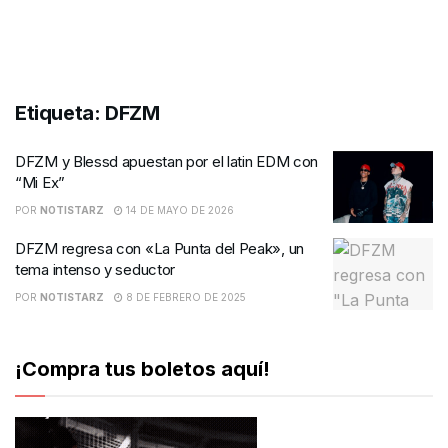
Etiqueta:
DFZM
DFZM y Blessd apuestan por el latin EDM con
“Mi Ex”
POR
NOTISTARZ
14 DE MAYO DE 2026
DFZM regresa con «La Punta del Peak», un
tema intenso y seductor
POR
NOTISTARZ
8 DE FEBRERO DE 2025
¡Compra tus boletos aquí!