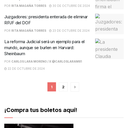
POR
RITA MAGAÑA TORRES
30 DE OCTUBRE DE 2024
Juzgadores: presidenta enterada de eliminar
RPJF del DOF
POR
RITA MAGAÑA TORRES
23 DE OCTUBRE DE 2024
La reforma Judicial será un ejemplo para el
mundo, aunque se burlen en Harvard:
Sheinbaum
POR
CARLOS LARA MORENO / X:@CARLOSLARAM81
22 DE OCTUBRE DE 2024
1
2
¡Compra tus boletos aquí!