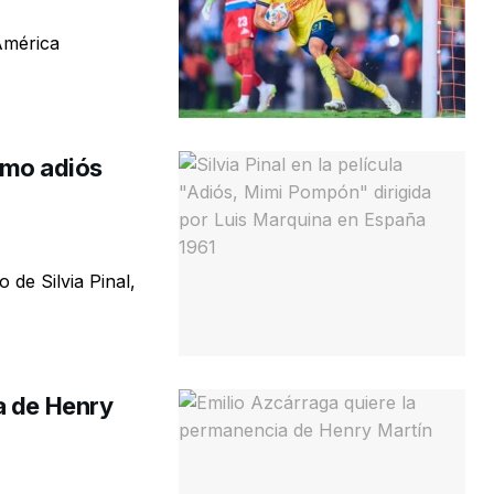
 América
timo adiós
 de Silvia Pinal,
a de Henry