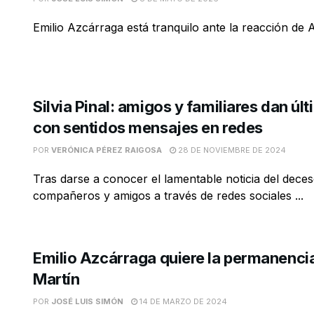
Emilio Azcárraga está tranquilo ante la reacción de
Silvia Pinal: amigos y familiares dan úl
con sentidos mensajes en redes
POR
VERÓNICA PÉREZ RAIGOSA
28 DE NOVIEMBRE DE 2024
Tras darse a conocer el lamentable noticia del deceso
compañeros y amigos a través de redes sociales ...
Emilio Azcárraga quiere la permanenci
Martín
POR
JOSÉ LUIS SIMÓN
14 DE MARZO DE 2024