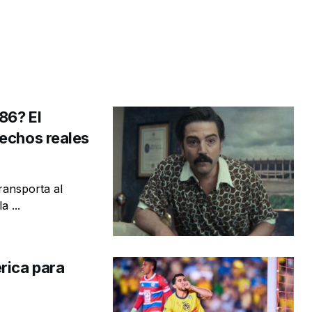
86? El
hechos reales
transporta al
 ...
rica para