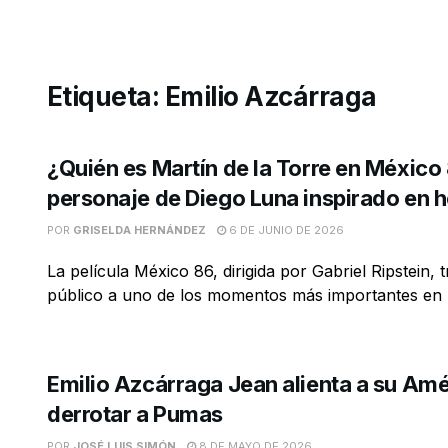
Etiqueta:
Emilio Azcárraga
¿Quién es Martín de la Torre en México 
personaje de Diego Luna inspirado en 
POR
GRISELDA HERNÁNDEZ
6 DE JUNIO DE 2026
La película México 86, dirigida por Gabriel Ripstein, 
público a uno de los momentos más importantes en la
Emilio Azcárraga Jean alienta a su Amé
derrotar a Pumas
POR
JOSÉ LUIS SIMÓN
8 DE MAYO DE 2026