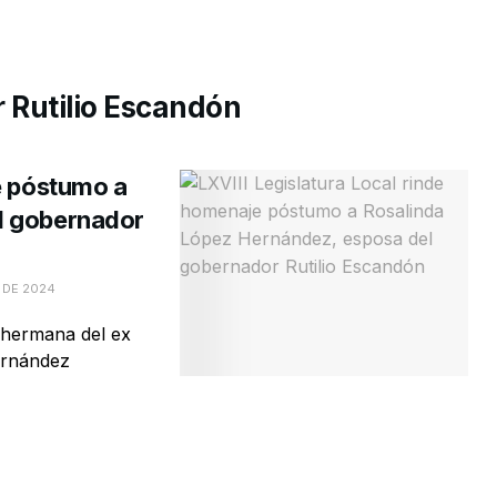
 Rutilio Escandón
e póstumo a
l gobernador
 DE 2024
a hermana del ex
ernández