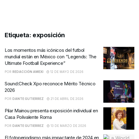
Etiqueta:
exposición
Los momentos más icónicos del futbol
mundial están en México con “Legends: The
Ultimate Football Experience”
POR
REDACCIÓN AMEXI
12 DE MAYO DE 2026
Sound:Check Xpo reconoce Mérito Técnico
2026
POR
DANTE GUTIERREZ
21 DE ABRIL DE 2026
Pilar Mainou presenta exposición individual en
Casa Polivalente Roma
POR
DANTE GUTIERREZ
13 DE MARZO DE 2026
El fotoperiodismo más impactante de 2024 en