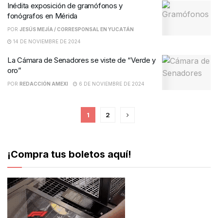
Inédita exposición de gramófonos y
fonógrafos en Mérida
POR
JESÚS MEJÍA / CORRESPONSAL EN YUCATÁN
14 DE NOVIEMBRE DE 2024
La Cámara de Senadores se viste de “Verde y
oro”
POR
REDACCIÓN AMEXI
6 DE NOVIEMBRE DE 2024
1
2
¡Compra tus boletos aquí!