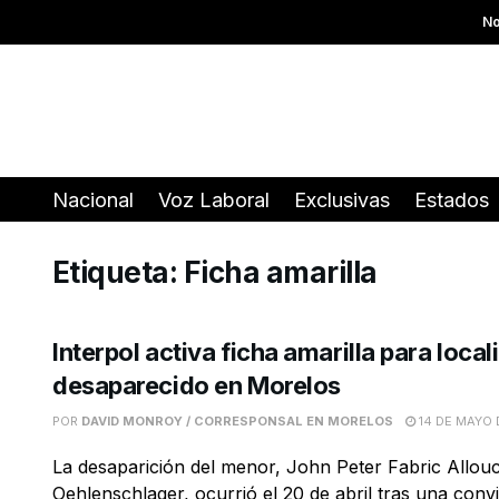
No
Nacional
Voz Laboral
Exclusivas
Estados
Etiqueta:
Ficha amarilla
Interpol activa ficha amarilla para local
desaparecido en Morelos
POR
DAVID MONROY / CORRESPONSAL EN MORELOS
14 DE MAYO 
La desaparición del menor, John Peter Fabric Allou
Oehlenschlager, ocurrió el 20 de abril tras una conv