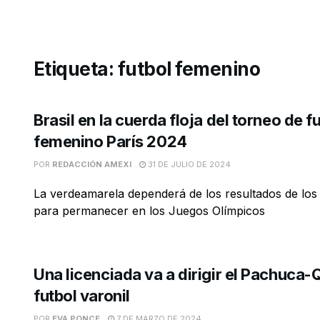
Etiqueta:
futbol femenino
Brasil en la cuerda floja del torneo de f
femenino París 2024
POR
REDACCIÓN AMEXI
31 DE JULIO DE 2024
La verdeamarela dependerá de los resultados de los
para permanecer en los Juegos Olímpicos
Una licenciada va a dirigir el Pachuca-
futbol varonil
POR
EVA PONCE
7 DE MARZO DE 2024