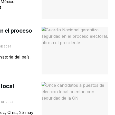
e México
4
n el proceso
DE 2024
istoria del país,
 local
 DE 2024
ez, Chis., 25 may