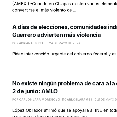
(AMEXI).-Cuando en Chiapas existen varios element
convertirse el más violento de ...
A días de elecciones, comunidades ind
Guerrero advierten más violencia
POR
ADRIANA URREA
24 DE MAYO DE 2024
Piden intervención urgente del gobierno federal y est
No existe ningún problema de cara a la 
2 de junio: AMLO
POR
CARLOS LARA MORENO / X:@CARLOSLARAM81
21 DE MAYO 
López Obrador afirmó que se apoyará al INE en todo
para que se tengan unos comicios en ...