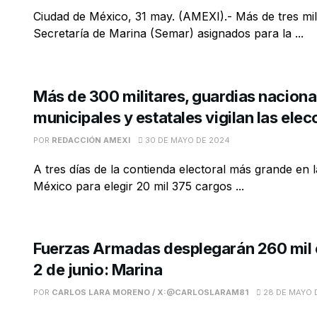
Ciudad de México, 31 may. (AMEXI).- Más de tres mil
Secretaría de Marina (Semar) asignados para la ...
Más de 300 militares, guardias nacional
municipales y estatales vigilan las ele
POR
REDACCIÓN AMEXI
30 DE MAYO DE 2024
A tres días de la contienda electoral más grande en l
México para elegir 20 mil 375 cargos ...
Fuerzas Armadas desplegarán 260 mil 
2 de junio: Marina
POR
CARLOS LARA MORENO / X:@CARLOSLARAM81
28 DE MAYO 