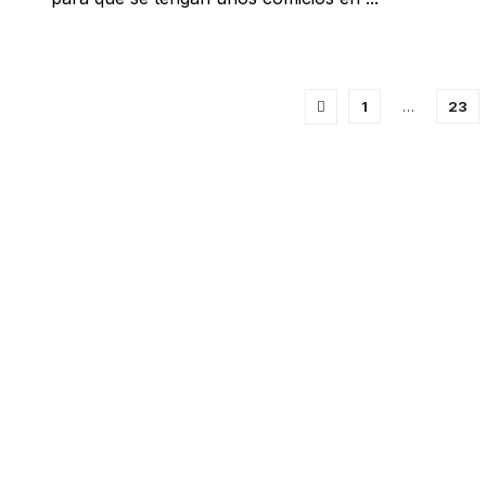
1
…
23