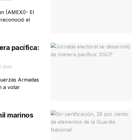
un (AMEXI)- El
reconoció el
era pacífica:
E 2024
 Fuerzas Armadas
n a votar
mil marinos