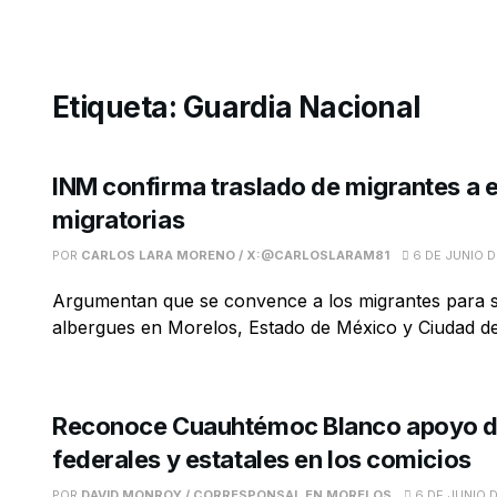
Etiqueta:
Guardia Nacional
INM confirma traslado de migrantes a 
migratorias
POR
CARLOS LARA MORENO / X:@CARLOSLARAM81
6 DE JUNIO D
Argumentan que se convence a los migrantes para s
albergues en Morelos, Estado de México y Ciudad de 
Reconoce Cuauhtémoc Blanco apoyo d
federales y estatales en los comicios
POR
DAVID MONROY / CORRESPONSAL EN MORELOS
6 DE JUNIO 