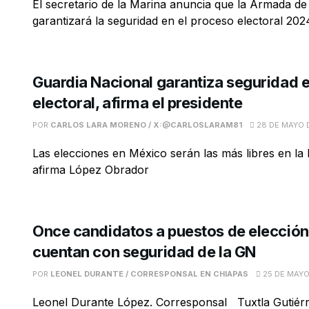
El secretario de la Marina anuncia que la Armada d
garantizará la seguridad en el proceso electoral 202
Guardia Nacional garantiza seguridad e
electoral, afirma el presidente
POR
CARLOS LARA MORENO / X:@CARLOSLARAM81
28 DE MAYO 
Las elecciones en México serán las más libres en la h
afirma López Obrador
Once candidatos a puestos de elección
cuentan con seguridad de la GN
POR
LEONEL DURANTE / CORRESPONSAL EN CHIAPAS
25 DE MAYO
Leonel Durante López. Corresponsal Tuxtla Gutiérr