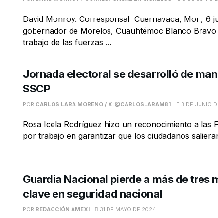
David Monroy. Corresponsal Cuernavaca, Mor., 6 j
gobernador de Morelos, Cuauhtémoc Blanco Bravo 
trabajo de las fuerzas ...
Jornada electoral se desarrolló de man
SSCP
POR
CARLOS LARA MORENO / X:@CARLOSLARAM81
3 DE JUNIO D
Rosa Icela Rodríguez hizo un reconocimiento a las
por trabajo en garantizar que los ciudadanos saliera
Guardia Nacional pierde a más de tres 
clave en seguridad nacional
POR
REDACCIÓN AMEXI
31 DE MAYO DE 2024