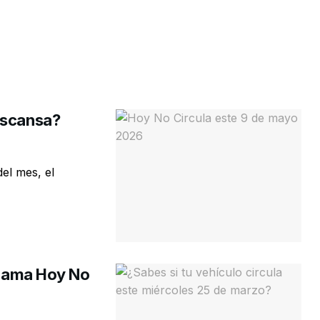
escansa?
el mes, el
ograma Hoy No