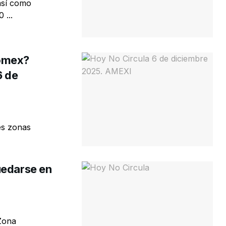
así como
 ...
domex?
6 de
es zonas
uedarse en
 Zona