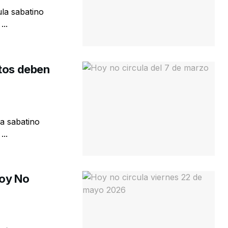
la sabatino
...
utos deben
a sabatino
...
Hoy No