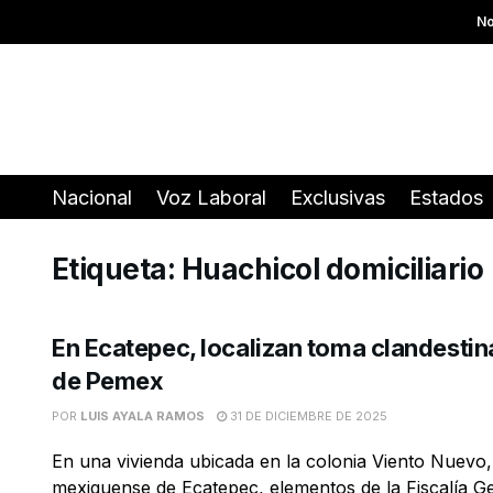
No
Nacional
Voz Laboral
Exclusivas
Estados
Etiqueta:
Huachicol domiciliario
En Ecatepec, localizan toma clandestin
de Pemex
POR
LUIS AYALA RAMOS
31 DE DICIEMBRE DE 2025
En una vivienda ubicada en la colonia Viento Nuevo,
mexiquense de Ecatepec, elementos de la Fiscalía Gen