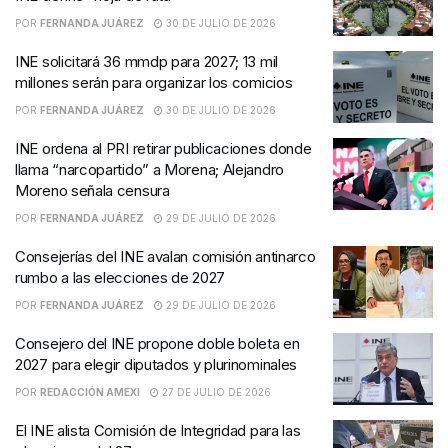
POR
FERNANDA JUÁREZ
30 DE JULIO DE 2026
INE solicitará 36 mmdp para 2027; 13 mil
millones serán para organizar los comicios
POR
FERNANDA JUÁREZ
30 DE JULIO DE 2026
INE ordena al PRI retirar publicaciones donde
llama “narcopartido” a Morena; Alejandro
Moreno señala censura
POR
FERNANDA JUÁREZ
29 DE JULIO DE 2026
Consejerías del INE avalan comisión antinarco
rumbo a las elecciones de 2027
POR
FERNANDA JUÁREZ
29 DE JULIO DE 2026
Consejero del INE propone doble boleta en
2027 para elegir diputados y plurinominales
POR
REDACCIÓN AMEXI
27 DE JULIO DE 2026
El INE alista Comisión de Integridad para las