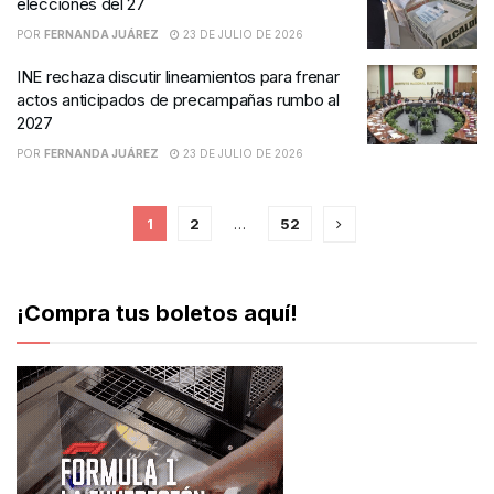
elecciones del 27
POR
FERNANDA JUÁREZ
23 DE JULIO DE 2026
INE rechaza discutir lineamientos para frenar
actos anticipados de precampañas rumbo al
2027
POR
FERNANDA JUÁREZ
23 DE JULIO DE 2026
1
2
…
52
¡Compra tus boletos aquí!