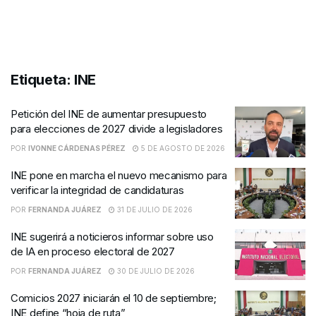
Etiqueta:
INE
Petición del INE de aumentar presupuesto
para elecciones de 2027 divide a legisladores
POR
IVONNE CÁRDENAS PÉREZ
5 DE AGOSTO DE 2026
INE pone en marcha el nuevo mecanismo para
verificar la integridad de candidaturas
POR
FERNANDA JUÁREZ
31 DE JULIO DE 2026
INE sugerirá a noticieros informar sobre uso
de IA en proceso electoral de 2027
POR
FERNANDA JUÁREZ
30 DE JULIO DE 2026
Comicios 2027 iniciarán el 10 de septiembre;
INE define “hoja de ruta”