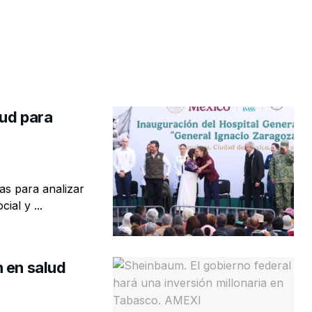
lud para
as para analizar
ial y ...
 en salud