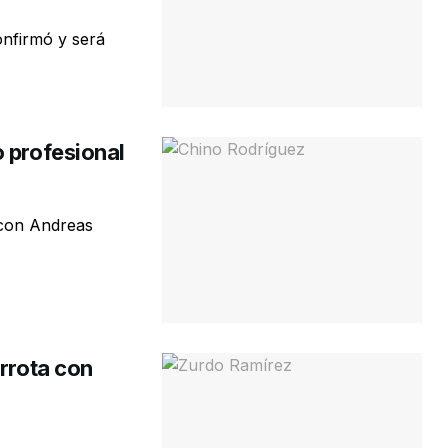
onfirmó y será
 profesional
 con Andreas
errota con