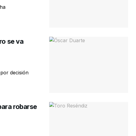
cha
ro se va
por decisión
para robarse