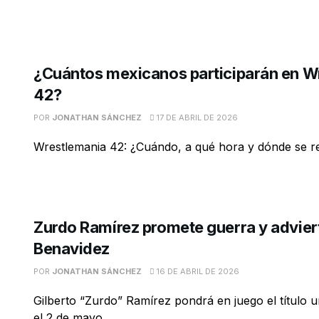
¿Cuántos mexicanos participarán en W
42?
POR
JONATHAN SÁNCHEZ
17 DE ABRIL DE 2026
Wrestlemania 42: ¿Cuándo, a qué hora y dónde se re
Zurdo Ramírez promete guerra y advier
Benavidez
POR
JONATHAN SÁNCHEZ
16 DE ABRIL DE 2026
Gilberto “Zurdo” Ramírez pondrá en juego el título u
el 2 de mayo