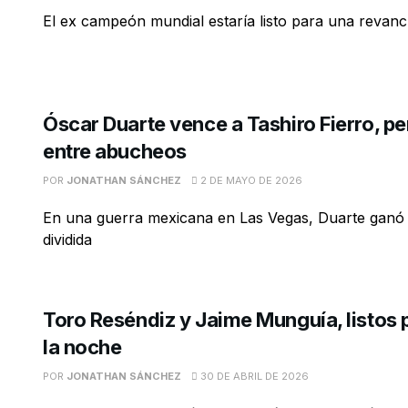
El ex campeón mundial estaría listo para una revan
Óscar Duarte vence a Tashiro Fierro, pe
entre abucheos
POR
JONATHAN SÁNCHEZ
2 DE MAYO DE 2026
En una guerra mexicana en Las Vegas, Duarte ganó 
dividida
Toro Reséndiz y Jaime Munguía, listos 
la noche
POR
JONATHAN SÁNCHEZ
30 DE ABRIL DE 2026