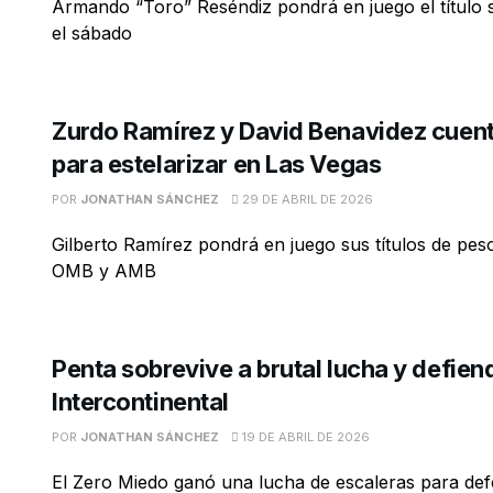
Armando “Toro” Reséndiz pondrá en juego el títul
el sábado
Zurdo Ramírez y David Benavidez cuent
para estelarizar en Las Vegas
POR
JONATHAN SÁNCHEZ
29 DE ABRIL DE 2026
Gilberto Ramírez pondrá en juego sus títulos de pes
OMB y AMB
Penta sobrevive a brutal lucha y defiend
Intercontinental
POR
JONATHAN SÁNCHEZ
19 DE ABRIL DE 2026
El Zero Miedo ganó una lucha de escaleras para def