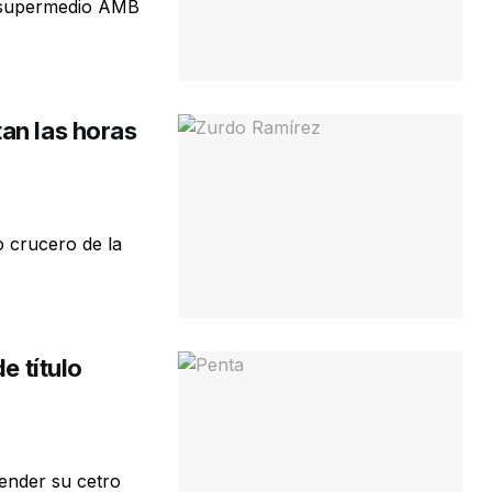
o supermedio AMB
an las horas
o crucero de la
e título
ender su cetro