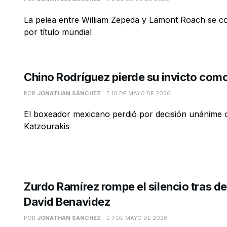
La pelea entre William Zepeda y Lamont Roach se c
por título mundial
Chino Rodríguez pierde su invicto como
POR
JONATHAN SÁNCHEZ
10 DE MAYO DE 2026
El boxeador mexicano perdió por decisión unánime
Katzourakis
Zurdo Ramírez rompe el silencio tras d
David Benavidez
POR
JONATHAN SÁNCHEZ
7 DE MAYO DE 2026