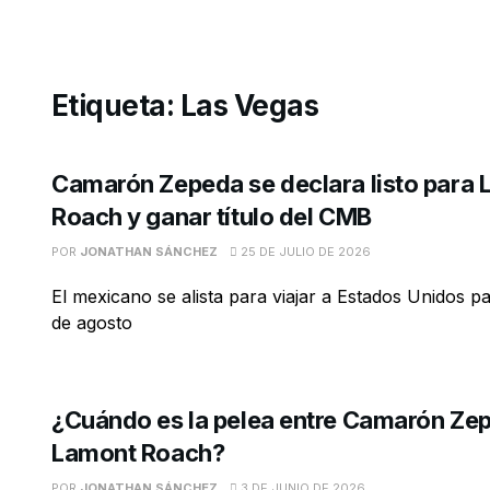
Etiqueta:
Las Vegas
Camarón Zepeda se declara listo para
Roach y ganar título del CMB
POR
JONATHAN SÁNCHEZ
25 DE JULIO DE 2026
El mexicano se alista para viajar a Estados Unidos pa
de agosto
¿Cuándo es la pelea entre Camarón Ze
Lamont Roach?
POR
JONATHAN SÁNCHEZ
3 DE JUNIO DE 2026