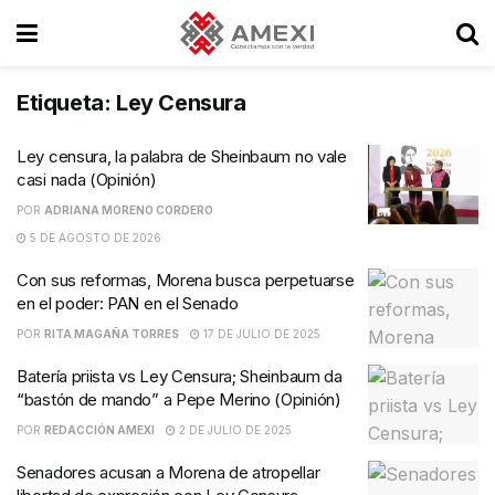
Etiqueta:
Ley Censura
Ley censura, la palabra de Sheinbaum no vale
casi nada (Opinión)
POR
ADRIANA MORENO CORDERO
5 DE AGOSTO DE 2026
Con sus reformas, Morena busca perpetuarse
en el poder: PAN en el Senado
POR
RITA MAGAÑA TORRES
17 DE JULIO DE 2025
Batería priista vs Ley Censura; Sheinbaum da
“bastón de mando” a Pepe Merino (Opinión)
POR
REDACCIÓN AMEXI
2 DE JULIO DE 2025
Senadores acusan a Morena de atropellar