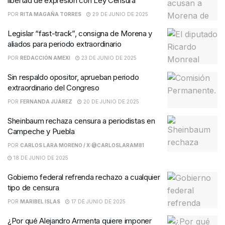
libertad de expresión con Ley Censura
POR
RITA MAGAÑA TORRES
29 DE JUNIO DE 2025
Legislar “fast-track”, consigna de Morena y
aliados para periodo extraordinario
POR
REDACCIÓN AMEXI
23 DE JUNIO DE 2025
Sin respaldo opositor, aprueban periodo
extraordinario del Congreso
POR
FERNANDA JUÁREZ
20 DE JUNIO DE 2025
Sheinbaum rechaza censura a periodistas en
Campeche y Puebla
POR
CARLOS LARA MORENO / X:@CARLOSLARAM81
18 DE JUNIO DE 2025
Gobierno federal refrenda rechazo a cualquier
tipo de censura
POR
MARIBEL ISLAS
17 DE JUNIO DE 2025
¿Por qué Alejandro Armenta quiere imponer