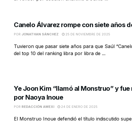
Canelo Álvarez rompe con siete años de
POR
JONATHAN SÁNCHEZ
25 DE NOVIEMBRE DE 2025
Tuvieron que pasar siete años para que Saúl “Canelo
del top 10 del ranking libra por libra de ...
Ye Joon Kim “llamó al Monstruo” y fu
por Naoya Inoue
POR
REDACCIÓN AMEXI
24 DE ENERO DE 2025
El Monstruo Inoue defendió el título indiscutido supe