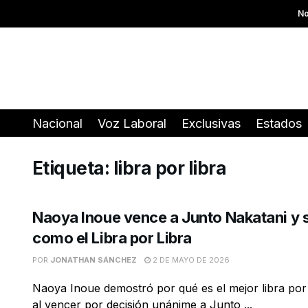
No
Nacional
Voz Laboral
Exclusivas
Estados
Etiqueta:
libra por libra
Naoya Inoue vence a Junto Nakatani y 
como el Libra por Libra
POR
JONATHAN SÁNCHEZ
2 DE MAYO DE 2026
Naoya Inoue demostró por qué es el mejor libra por
al vencer por decisión unánime a Junto ...