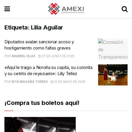
Etiqueta:
Lilia Aguilar
Diputados avalan sancionar acoso y
hostigamiento como faltas graves
POR
MARIBEL ISLAS
27 DE JUNIO DE 2025
«Aquí le traigo a Noroña su capita, su coronita
y su cetrito de reyezuelo»: Lilly Téllez
POR
RITA MAGAÑA TORRES
21 DE MAYO DE 2025
¡Compra tus boletos aquí!