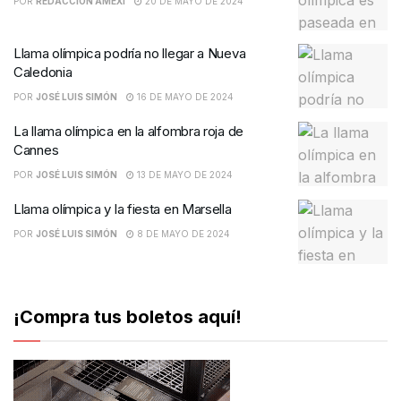
POR
REDACCIÓN AMEXI
20 DE MAYO DE 2024
Llama olímpica podría no llegar a Nueva
Caledonia
POR
JOSÉ LUIS SIMÓN
16 DE MAYO DE 2024
La llama olímpica en la alfombra roja de
Cannes
POR
JOSÉ LUIS SIMÓN
13 DE MAYO DE 2024
Llama olímpica y la fiesta en Marsella
POR
JOSÉ LUIS SIMÓN
8 DE MAYO DE 2024
¡Compra tus boletos aquí!