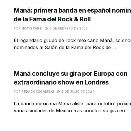
Maná: primera banda en español nomin
de la Fama del Rock & Roll
POR
NOTISTARZ
13 DE FEBRERO DE 2025
El legendario grupo de rock mexicano Maná, se encu
nominados al Salón de la Fama del Rock de ...
Maná concluye su gira por Europa con
extraordinario show en Londres
POR
REDACCIÓN AMEXI
15 DE JULIO DE 2024
La banda mexicana Maná alista, para octubre próxim
varias ciudades de México tras concluir su gira en ...