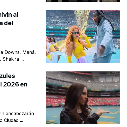
lvin al
a del
ila Downs, Maná,
Shakira ...
zules
l 2026 en
vin encabezarán
 Ciudad ...