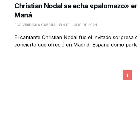
Christian Nodal se echa «palomazo» e
Maná
POR
VIRIDIANA GUERRA
4 DE JULIO DE 2024
El cantante Christian Nodal fue el invitado sorpresa
concierto que ofreció en Madrid, España como parte 
1