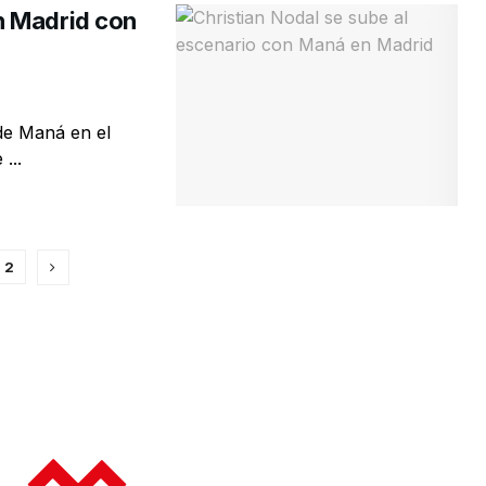
n Madrid con
 de Maná en el
...
2