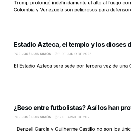
Trump prolongó indefinidamente el alto al fuego con 
Colombia y Venezuela son peligrosos para defensore
Estadio Azteca, el templo y los dioses d
POR
JOSÉ LUIS SIMÓN
11 DE JUNIO DE 2025
El Estadio Azteca será sede por tercera vez de una
¿Beso entre futbolistas? Así los han p
POR
JOSÉ LUIS SIMÓN
12 DE ABRIL DE 2025
Denzell García y Guilherme Castillo no son los úni