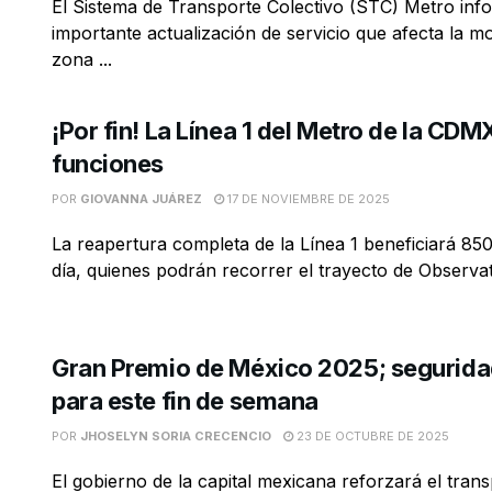
El Sistema de Transporte Colectivo (STC) Metro in
importante actualización de servicio que afecta la mo
zona ...
¡Por fin! La Línea 1 del Metro de la CDMX
funciones
POR
GIOVANNA JUÁREZ
17 DE NOVIEMBRE DE 2025
La reapertura completa de la Línea 1 beneficiará 850
día, quienes podrán recorrer el trayecto de Observato
Gran Premio de México 2025; seguridad
para este fin de semana
POR
JHOSELYN SORIA CRECENCIO
23 DE OCTUBRE DE 2025
El gobierno de la capital mexicana reforzará el tran