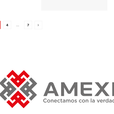
4
…
7