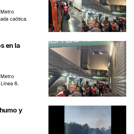
 Metro
nada caótica.
s en la
 Metro
 Línea 8.
 humo y