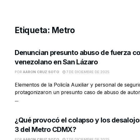
Etiqueta:
Metro
Denuncian presunto abuso de fuerza co
venezolano en San Lázaro
POR
AARON CRUZ SOTO
7 DE DICIEMBRE DE 2025
Elementos de la Policía Auxiliar y personal de segur
protagonizaron un presunto caso de abuso de autor
...
¿Qué provocó el colapso y los desalojos
3 del Metro CDMX?
POR
AARON CRUZ SOTO
7 DE DICIEMBRE DE 2025