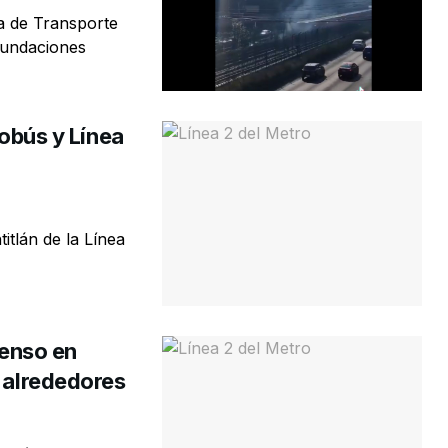
ma de Transporte
inundaciones
robús y Línea
itlán de la Línea
enso en
y alrededores