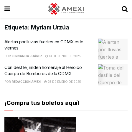
Etiqueta:
Myriam Urzúa
Alertan por lluvias fuertes en CDMX este
viernes
POR
FERNANDA JUÁREZ
13 DE JUNIO DE 2025
Con desfile, rinden homenaje al Heroico
Cuerpo de Bomberos de la CDMX
POR
REDACCIÓN AMEXI
25 DE ENERO DE 2025
¡Compra tus boletos aquí!