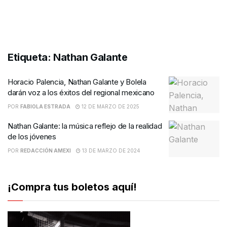
Etiqueta:
Nathan Galante
Horacio Palencia, Nathan Galante y Bolela
darán voz a los éxitos del regional mexicano
POR
FABIOLA ESTRADA
12 DE MARZO DE 2025
Nathan Galante: la música reflejo de la realidad
de los jóvenes
POR
REDACCIÓN AMEXI
13 DE MARZO DE 2024
¡Compra tus boletos aquí!