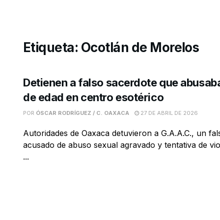
Etiqueta:
Ocotlán de Morelos
Detienen a falso sacerdote que abusa
de edad en centro esotérico
POR
ÓSCAR RODRÍGUEZ / C. OAXACA
27 DE ABRIL DE 2026
Autoridades de Oaxaca detuvieron a G.A.A.C., un fal
acusado de abuso sexual agravado y tentativa de vio
...