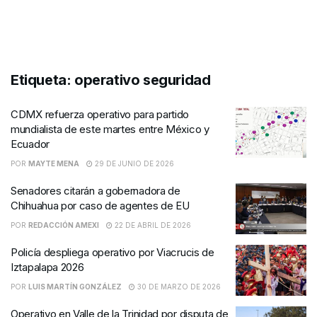
Etiqueta:
operativo seguridad
CDMX refuerza operativo para partido
mundialista de este martes entre México y
Ecuador
POR
MAYTE MENA
29 DE JUNIO DE 2026
Senadores citarán a gobernadora de
Chihuahua por caso de agentes de EU
POR
REDACCIÓN AMEXI
22 DE ABRIL DE 2026
Policía despliega operativo por Viacrucis de
Iztapalapa 2026
POR
LUIS MARTÍN GONZÁLEZ
30 DE MARZO DE 2026
Operativo en Valle de la Trinidad por disputa de