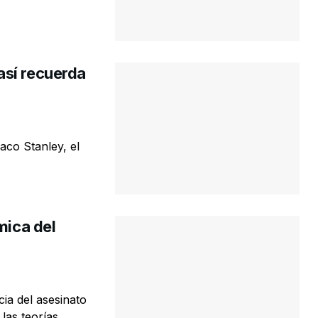
así recuerda
aco Stanley, el
mica del
ia del asesinato
s teorías ...