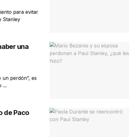
ento para evitar
o Stanley
 haber una
e un perdón”, es
...
jo de Paco