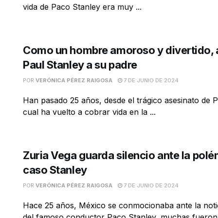
vida de Paco Stanley era muy ...
Como un hombre amoroso y divertido, 
Paul Stanley a su padre
POR
VERÓNICA PÉREZ RAIGOSA
7 DE JUNIO DE 2024
Han pasado 25 años, desde el trágico asesinato de P
cual ha vuelto a cobrar vida en la ...
Zuria Vega guarda silencio ante la polé
caso Stanley
POR
VERÓNICA PÉREZ RAIGOSA
7 DE JUNIO DE 2024
Hace 25 años, México se conmocionaba ante la notic
del famoso conductor Paco Stanley, muchas fueron la