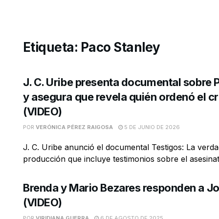
Etiqueta:
Paco Stanley
J. C. Uribe presenta documental sobre 
y asegura que revela quién ordenó el c
(VIDEO)
POR
VERÓNICA PÉREZ RAIGOSA
5 DE JUNIO DE 2026
J. C. Uribe anunció el documental Testigos: La verda
producción que incluye testimonios sobre el asesinato
Brenda y Mario Bezares responden a Jo
(VIDEO)
POR
VIRIDIANA GUERRA
6 DE AGOSTO DE 2025