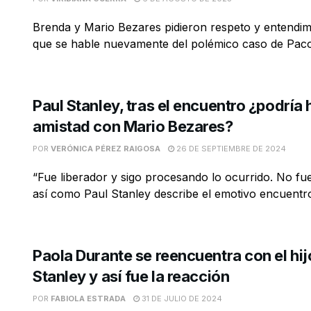
Brenda y Mario Bezares pidieron respeto y entendimi
que se hable nuevamente del polémico caso de Pac
Paul Stanley, tras el encuentro ¿podría
amistad con Mario Bezares?
POR
VERÓNICA PÉREZ RAIGOSA
26 DE SEPTIEMBRE DE 2024
“Fue liberador y sigo procesando lo ocurrido. No fu
así como Paul Stanley describe el emotivo encuentro 
Paola Durante se reencuentra con el hi
Stanley y así fue la reacción
POR
FABIOLA ESTRADA
31 DE JULIO DE 2024