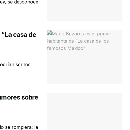
ley, se desconoce
e “La casa de
odrían ser los
rumores sobre
io se rompiera; la