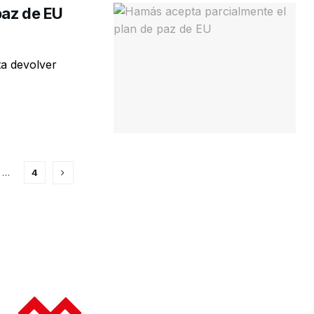
paz de EU
ta devolver
…
4