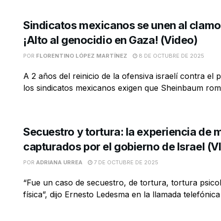
Sindicatos mexicanos se unen al clamo
¡Alto al genocidio en Gaza! (Video)
POR
FLORENTINO LÓPEZ MARTÍNEZ
8 DE OCTUBRE DE 2025
A 2 años del reinicio de la ofensiva israelí contra el 
los sindicatos mexicanos exigen que Sheinbaum romp
Secuestro y tortura: la experiencia de
capturados por el gobierno de Israel (
POR
ADRIANA URREA
7 DE OCTUBRE DE 2025
“Fue un caso de secuestro, de tortura, tortura psicol
física”, dijo Ernesto Ledesma en la llamada telefónica 