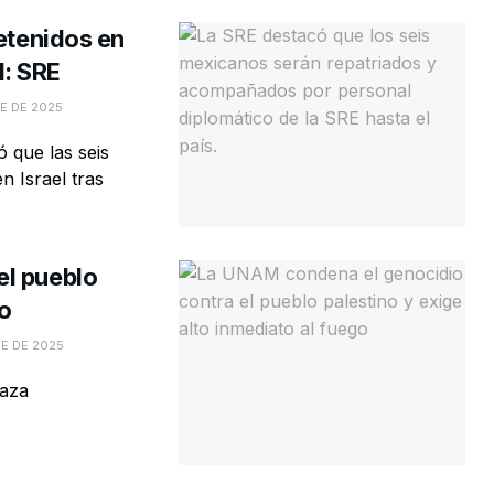
etenidos en
d: SRE
E DE 2025
 que las seis
 Israel tras
el pueblo
go
E DE 2025
Gaza