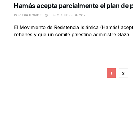
Hamás acepta parcialmente el plan de 
POR
EVA PONCE
3 DE OCTUBRE DE 2025
El Movimiento de Resistencia Islámica (Hamás) acep
rehenes y que un comité palestino administre Gaza
1
2