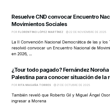
Resuelve CND convocar Encuentro Nac
Movimientos Sociales
POR
FLORENTINO LÓPEZ MARTÍNEZ
22 DE NOVIEMBRE DE 2025
La II Convención Nacional Democrática de las y los
resolvió convocar un Encuentro Nacional de Movimi
en 2026, ...
¿Tour todo pagado? Fernández Noroña 
Palestina para conocer situación de la 
POR
RITA MAGAÑA TORRES
21 DE OCTUBRE DE 2025
También reveló que Roberto Gil y Miguel Ángel Osor
ingresar a Morena