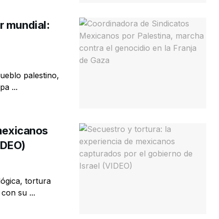
r mundial:
pueblo palestino,
a ...
 mexicanos
VIDEO)
ógica, tortura
con su ...