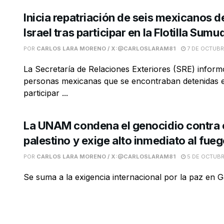
Inicia repatriación de seis mexicanos d
Israel tras participar en la Flotilla Sumu
POR
CARLOS LARA MORENO / X:@CARLOSLARAM81
7 DE OCTUBR
La Secretaría de Relaciones Exteriores (SRE) informó
personas mexicanas que se encontraban detenidas en
participar ...
La UNAM condena el genocidio contra 
palestino y exige alto inmediato al fue
POR
CARLOS LARA MORENO / X:@CARLOSLARAM81
5 DE OCTUBR
Se suma a la exigencia internacional por la paz en 