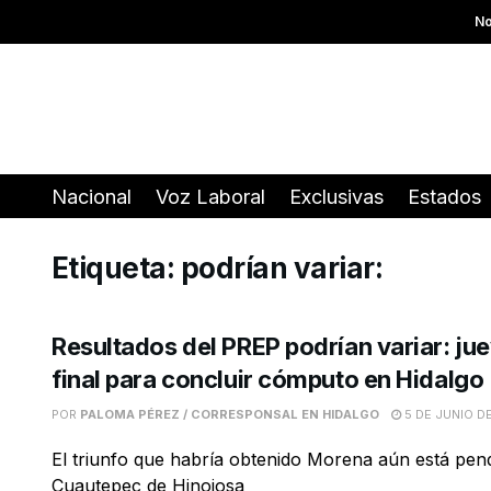
No
Nacional
Voz Laboral
Exclusivas
Estados
Etiqueta:
podrían variar:
Resultados del PREP podrían variar: jue
final para concluir cómputo en Hidalgo
POR
PALOMA PÉREZ / CORRESPONSAL EN HIDALGO
5 DE JUNIO D
El triunfo que habría obtenido Morena aún está pen
Cuautepec de Hinojosa