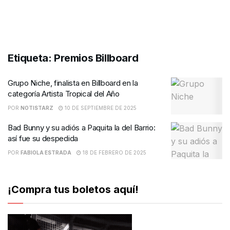
Etiqueta:
Premios Billboard
Grupo Niche, finalista en Billboard en la
categoría Artista Tropical del Año
POR
NOTISTARZ
10 DE SEPTIEMBRE DE 2025
Bad Bunny y su adiós a Paquita la del Barrio:
así fue su despedida
POR
FABIOLA ESTRADA
18 DE FEBRERO DE 2025
¡Compra tus boletos aquí!