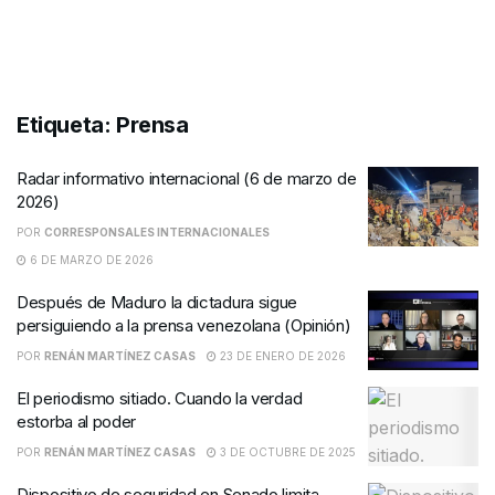
Etiqueta:
Prensa
Radar informativo internacional (6 de marzo de
2026)
POR
CORRESPONSALES INTERNACIONALES
6 DE MARZO DE 2026
Después de Maduro la dictadura sigue
persiguiendo a la prensa venezolana (Opinión)
POR
RENÁN MARTÍNEZ CASAS
23 DE ENERO DE 2026
El periodismo sitiado. Cuando la verdad
estorba al poder
POR
RENÁN MARTÍNEZ CASAS
3 DE OCTUBRE DE 2025
Dispositivo de seguridad en Senado limita