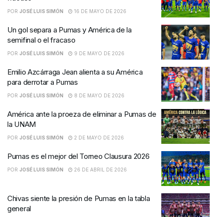
POR
JOSÉ LUIS SIMÓN
16 DE MAYO DE 2026
Un gol separa a Pumas y América de la
semifinal o el fracaso
POR
JOSÉ LUIS SIMÓN
9 DE MAYO DE 2026
Emilio Azcárraga Jean alienta a su América
para derrotar a Pumas
POR
JOSÉ LUIS SIMÓN
8 DE MAYO DE 2026
América ante la proeza de eliminar a Pumas de
la UNAM
POR
JOSÉ LUIS SIMÓN
2 DE MAYO DE 2026
Pumas es el mejor del Torneo Clausura 2026
POR
JOSÉ LUIS SIMÓN
26 DE ABRIL DE 2026
Chivas siente la presión de Pumas en la tabla
general