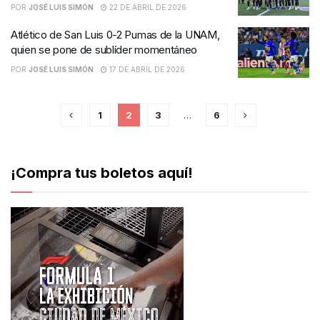
POR
JOSÉ LUIS SIMÓN
22 DE ABRIL DE 2026
Atlético de San Luis 0-2 Pumas de la UNAM,
quien se pone de sublíder momentáneo
POR
JOSÉ LUIS SIMÓN
17 DE ABRIL DE 2026
1
2
3
…
6
¡Compra tus boletos aquí!