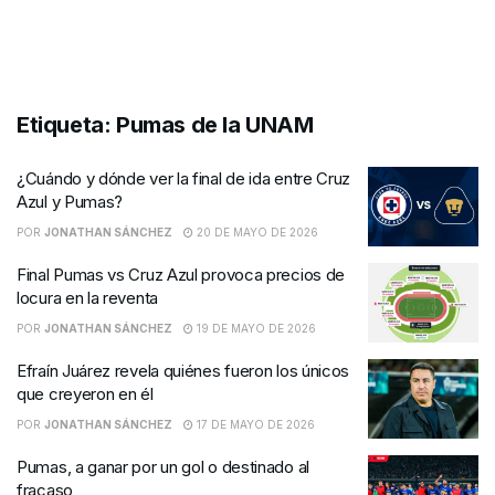
Etiqueta:
Pumas de la UNAM
¿Cuándo y dónde ver la final de ida entre Cruz
Azul y Pumas?
POR
JONATHAN SÁNCHEZ
20 DE MAYO DE 2026
Final Pumas vs Cruz Azul provoca precios de
locura en la reventa
POR
JONATHAN SÁNCHEZ
19 DE MAYO DE 2026
Efraín Juárez revela quiénes fueron los únicos
que creyeron en él
POR
JONATHAN SÁNCHEZ
17 DE MAYO DE 2026
Pumas, a ganar por un gol o destinado al
fracaso