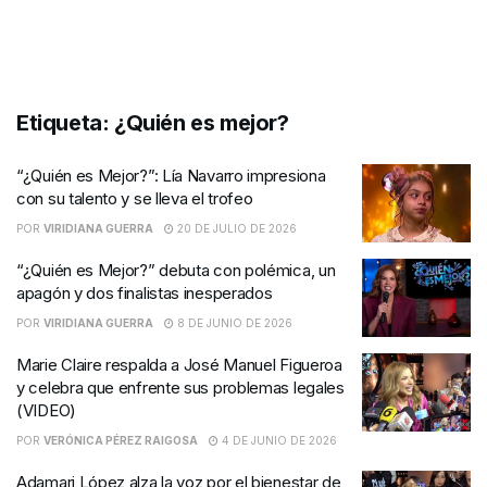
Etiqueta:
¿Quién es mejor?
“¿Quién es Mejor?”: Lía Navarro impresiona
con su talento y se lleva el trofeo
POR
VIRIDIANA GUERRA
20 DE JULIO DE 2026
“¿Quién es Mejor?” debuta con polémica, un
apagón y dos finalistas inesperados
POR
VIRIDIANA GUERRA
8 DE JUNIO DE 2026
Marie Claire respalda a José Manuel Figueroa
y celebra que enfrente sus problemas legales
(VIDEO)
POR
VERÓNICA PÉREZ RAIGOSA
4 DE JUNIO DE 2026
Adamari López alza la voz por el bienestar de