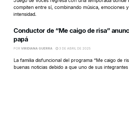
Juego de Voces regresa con una temporada donde
compiten entre sí, combinando música, emociones y 
intensidad.
Conductor de “Me caigo de risa” anunc
papá
POR
VIRIDIANA GUERRA
3 DE ABRIL DE 2025
La familia disfuncional del programa “Me caigo de ris
buenas noticias debido a que uno de sus integrantes s