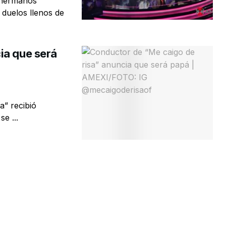
 hermanos
duelos llenos de
ia que será
a” recibió
e ...