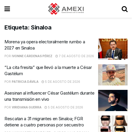
Etiqueta:
Sinaloa
Morena ya opera electoralmente rumbo a
2027 en Sinaloa
POR
IVONNE CÁRDENAS PÉREZ
7 DE AGOSTO DE 2026
“La cita fresita” que llevó a la muerte a César
Gastélum
POR
PATRICIA DÁVILA
5 DE AGOSTO DE 2026
Asesinan al influencer César Gastélum durante
una transmisión en vivo
POR
VIRIDIANA GUERRA
5 DE AGOSTO DE 2026
Rescatan a 31 migrantes en Sinaloa; FGR
detiene a cuatro personas por secuestro