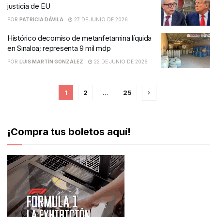
justicia de EU
POR
PATRICIA DÁVILA
27 DE JUNIO DE 2026
Histórico decomiso de metanfetamina líquida
en Sinaloa; representa 9 mil mdp
POR
LUIS MARTÍN GONZÁLEZ
22 DE JUNIO DE 2026
1
2
…
25
¡Compra tus boletos aquí!